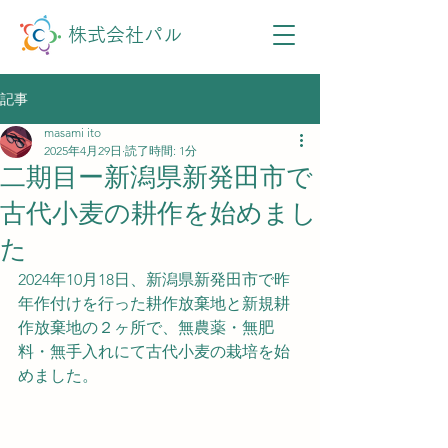
株式会社パル
記事
masami ito
2025年4月29日
読了時間: 1分
二期目ー新潟県新発田市で
古代小麦の耕作を始めまし
た
2024年10月18日、新潟県新発田市で昨
年作付けを行った耕作放棄地と新規耕
作放棄地の２ヶ所で、無農薬・無肥
料・無手入れにて古代小麦の栽培を始
めました。