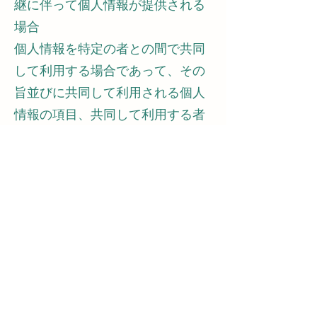
継に伴って個人情報が提供される
場合
個人情報を特定の者との間で共同
して利用する場合であって、その
旨並びに共同して利用される個人
情報の項目、共同して利用する者
の範囲、利用する者の利用目的お
よび当該個人情報の管理について
責任を有する者の氏名または名称
について、あらかじめ本人に通知
し、または本人が容易に知り得る
状態に置いた場合
第5条（個人情報の訂正および削
除）