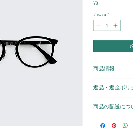
¥8
ราคา
จำนวน
*
เ
商品情報
商品の詳細を入力し
返品・返金ポリ
明に加え、商品の特
しましょう。
返品・返金ポリシー
商品の配送につ
満足しなかった場合
の手順などを説明し
顧客からの信頼を獲
配送地域、料金、所
だけます。
する情報を入力して
とで顧客からの信頼