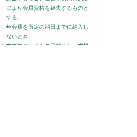
により会員資格を喪失するものと
する。
年会費を所定の期日までに納入し
ないとき。
本プロジェクトの目的または本規
約に違反したとき。
本プロジェクトの名誉を著しく傷
つける行為があったとき。
その他、支援会員として不適当と
認められる行為があったとき。
第5章 規約の改廃
第11条（規約の改廃）
本規約は、本プロジェクトの運営