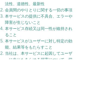
法性、道徳性、最新性
会員間のやりとりに関する一切の事項
本サービスの提供に不具合、エラーや
障害が生じないこと
本サービス存続又は同一性が維持され
ること
本サービスがユーザーに対し特定の効
能、結果等をもたらすこと
当社は、本サービスに起因してユーザ
ーに生じたあらゆる損害について一切
の責任を負いません。ただし、本サー
ビスに関する当社とユーザーとの間の
契約（本規約を含みます。）が消費者
契約法に定める消費者契約となる場
合、この免責規定は適用されません。
前項ただし書に定める場合であって
も、当社は、当社の過失（重過失を除
きます。）による債務不履行または不